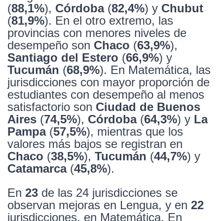
(
88,1%
),
Córdoba
(
82,4%
) y
Chubut
(
81,9%
). En el otro extremo, las
provincias con menores niveles de
desempeño son
Chaco
(
63,9%
),
Santiago del Estero
(
66,9%
) y
Tucumán
(
68,9%
). En Matemática, las
jurisdicciones con mayor proporción de
estudiantes con desempeño al menos
satisfactorio son
Ciudad de Buenos
Aires
(
74,5%
),
Córdoba
(
64,3%
) y
La
Pampa
(
57,5%
), mientras que los
valores más bajos se registran en
Chaco
(
38,5%
),
Tucumán
(
44,7%
) y
Catamarca
(
45,8%
).
En
23
de las 24 jurisdicciones se
observan mejoras en Lengua, y en
22
jurisdicciones, en Matemática. En