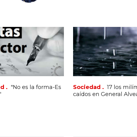
d .
"No es la forma-Es
Sociedad .
17 los milí
"
caídos en General Alve