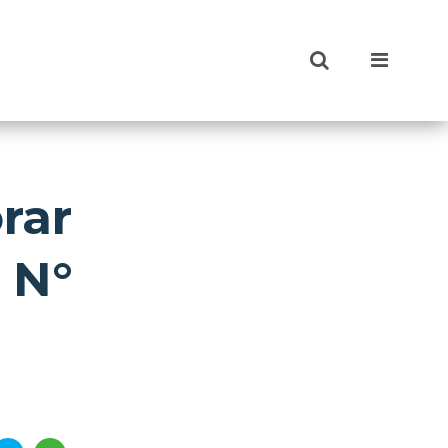
rar
 N°