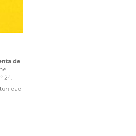
enta de
ene
° 24.
rtunidad