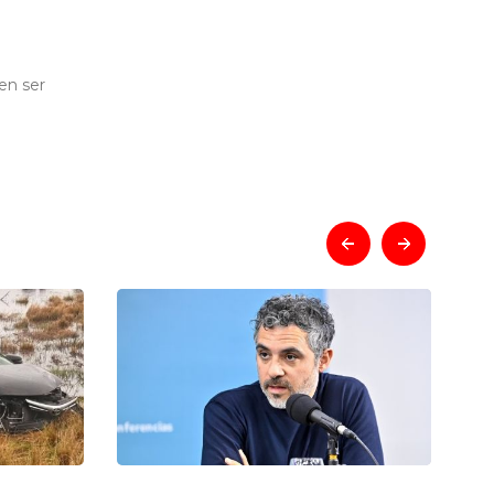
en ser
prev
next