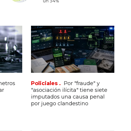
un 34%
metros
Policiales .
Por "fraude" y
ar
"asociación ilícita" tiene siete
imputados una causa penal
por juego clandestino