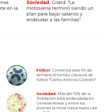
ense
Sociedad.
Girard: "La
So
nte en la
motosierra terminó siendo un
Po
plan para bajar salarios y
Gen
endeudar a las familias"
jó
ca
Fútbol.
Comienza este fin de
semana el torneo clausura de
fútbol "Carlos Antonio Gorosito"
Sociedad.
Más del 15% de la
Población está endeudada en
General Alvear y entre los
jóvenes la mora trepa hasta casi