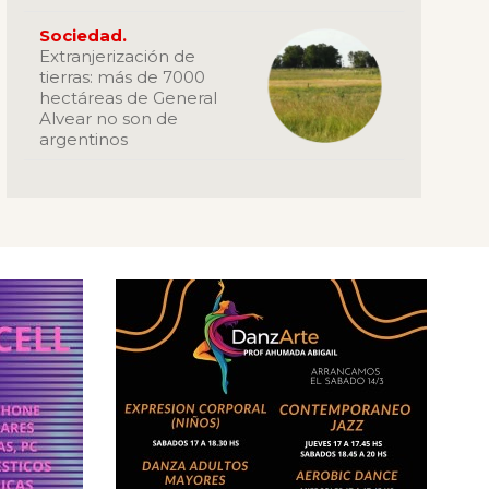
Sociedad.
Extranjerización de
tierras: más de 7000
hectáreas de General
Alvear no son de
argentinos