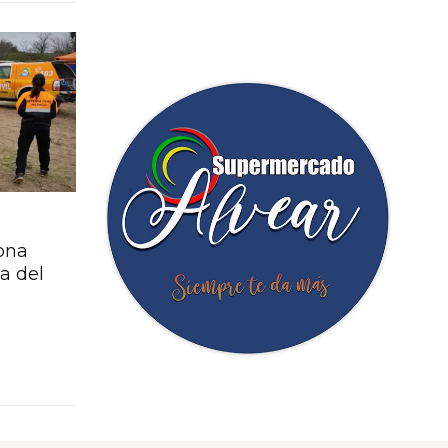
ona
a del