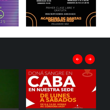
prev
next