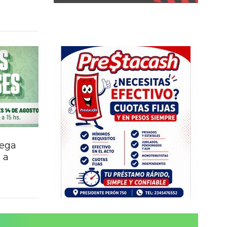
lega
 a