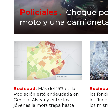
Policiales .
Choque po
moto y una camionet
Sociedad.
Más del 15% de la
Socied
Población está endeudada en
los fon
General Alvear y entre los
los Jue
jóvenes la mora trepa hasta
los mis