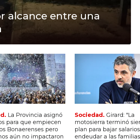
r alcance entre una
a
ad.
La Provincia asignó
Sociedad.
Girard: "La
dos para que empiecen
motosierra terminó si
gos Bonaerenses pero
plan para bajar salarios
mos aún no impactaron
endeudar a las familias