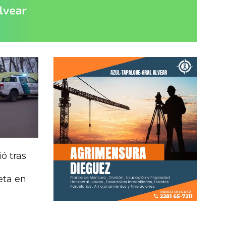
ió tras
eta en