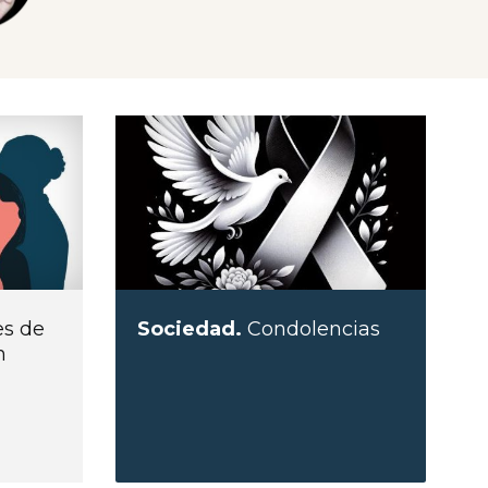
es de
Sociedad.
Condolencias
n