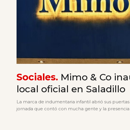
Sociales.
Mimo & Co ina
local oficial en Saladillo
La marca de indumentaria infantil abrió sus puerta
jornada que contó con mucha gente y la presenci