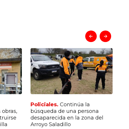
prev
next
Policiales.
Continúa la
Po
 obras,
búsqueda de una persona
un
ruirse
desaparecida en la zona del
ca
lla
Arroyo Saladillo
25