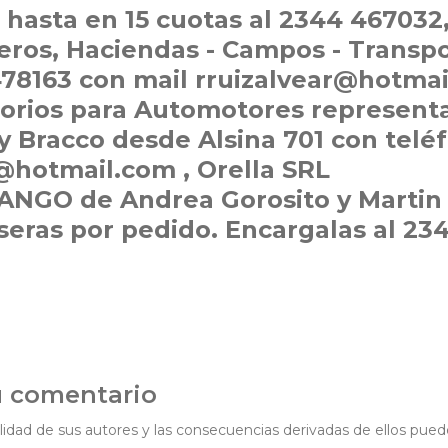
 hasta en 15 cuotas al 2344 467032
ros, Haciendas - Campos - Transpo
478163 con mail rruizalvear@hotma
orios para Automotores represent
y Bracco desde Alsina 701 con telé
@hotmail.com , Orella SRL
 ANGO de Andrea Gorosito y Martin 
eras por pedido. Encargalas al 23
u comentario
idad de sus autores y las consecuencias derivadas de ellos pued