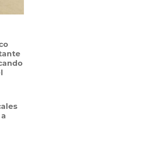
co
itante
scando
l
cales
 a
a