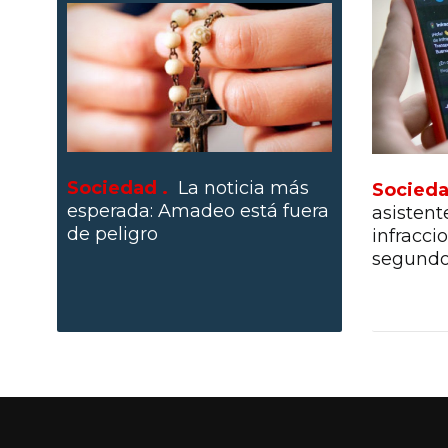
Sociedad .
La noticia más
Socieda
esperada: Amadeo está fuera
asistent
de peligro
infracci
segund