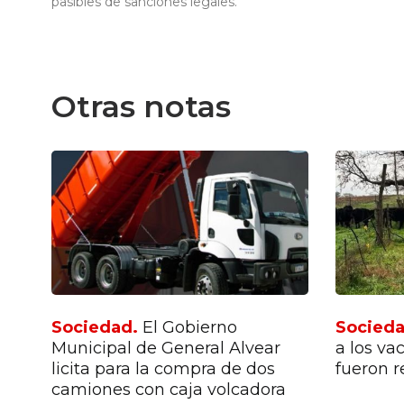
pasibles de sanciones legales.
Otras notas
Sociedad.
El Gobierno
Socied
e
Municipal de General Alvear
a los va
licita para la compra de dos
fueron r
camiones con caja volcadora