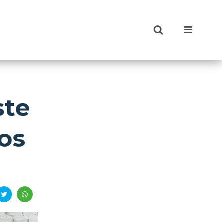
ste
os