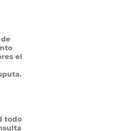
 de
ento
res el
isputa.
d todo
nsulta