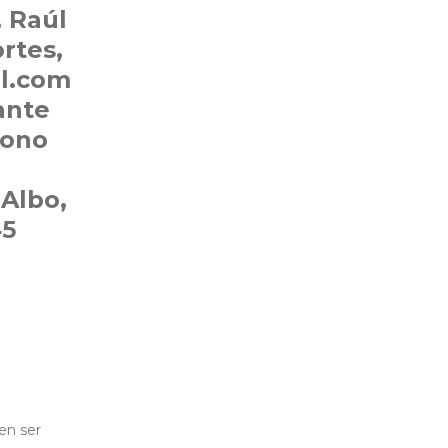
, Raúl
rtes,
il.com
ante
fono
Albo,
45
en ser