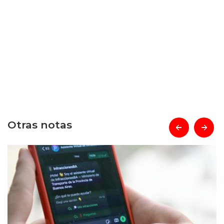
Otras notas
prev
next