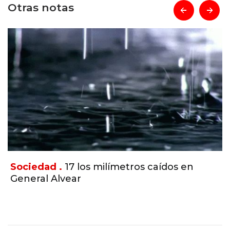
Otras notas
prev
next
s en
Policiales.
Por "fraude" y "asociació
tiene siete imputados una causa 
juego clandestino