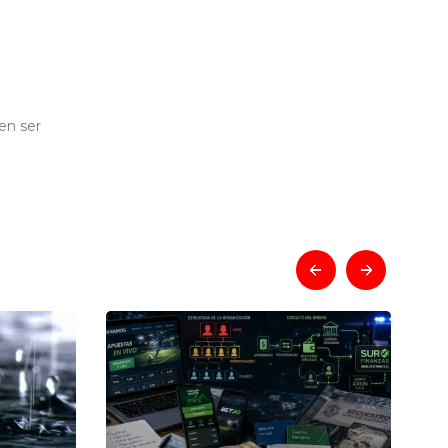
en ser
prev
next