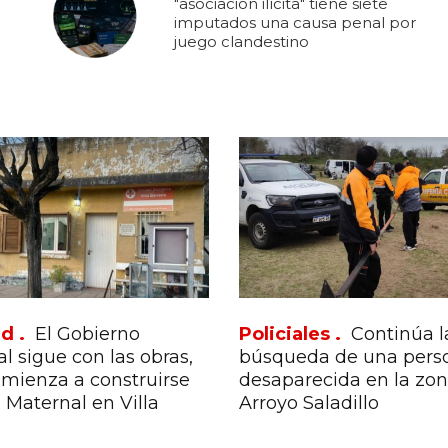
"asociación ilícita" tiene siete
imputados una causa penal por
juego clandestino
d .
El Gobierno
Policiales .
Continúa l
l sigue con las obras,
búsqueda de una pers
mienza a construirse
desaparecida en la zon
n Maternal en Villa
Arroyo Saladillo