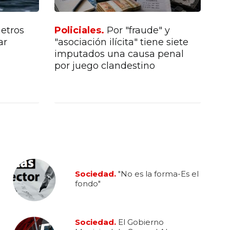
metros
Policiales.
Por "fraude" y
So
ar
"asociación ilícita" tiene siete
Mu
imputados una causa penal
lic
por juego clandestino
ca
Sociedad.
"No es la forma-Es el
fondo"
Sociedad.
El Gobierno