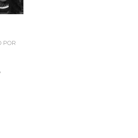
O POR
A