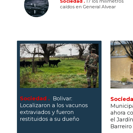
Sociedad .
17 los milímetros
caídos en General Alvear
Sociedad .
Bolivar:
Socieda
Localizaron a los vacunos
Municipa
extraviados y fueron
ahora co
restituidos a su dueño
el Jardí
Barreiro