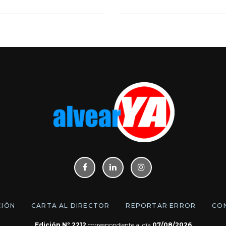
CIÓN
CARTA AL DIRECTOR
REPORTAR ERROR
CO
Edición Nº 2212
correspondiente al día
07/08/2026