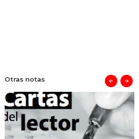
Otras notas
prev
next