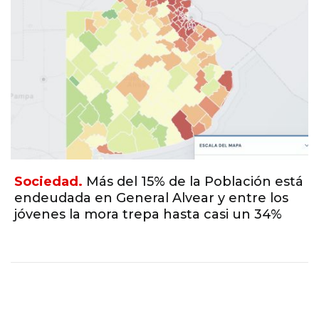
15% de la Población está
Sociedad.
La Provi
al Alvear y entre los
para que empiecen
epa hasta casi un 34%
Bonaerenses pero 
impactaron en los 