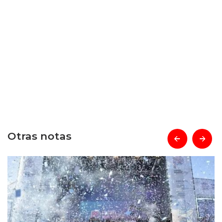
Otras notas
prev
next