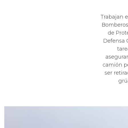
Trabajan e
Bomberos 
de Prot
Defensa C
tare
aseguram
camión pe
ser retir
grú