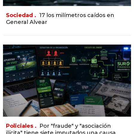
Sociedad .
17 los milímetros caídos en
General Alvear
Policiales .
Por "fraude" y "asociación
ilícita" tiene siete imputados una causa