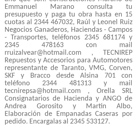
Emmanuel
Marano
consulta tu
presupuesto y paga tu obra hasta en 15
cuotas al 2344 467032,
Raúl y Leonel Ruiz
Negocios Ganaderos, Haciendas - Campos
- Transportes, teléfonos 2345 681174 y
2345 478163 con mail
rruizalvear@hotmail.com
,
TECNIREP
Repuestos y Accesorios para Automotores
representante de Taranto, VMG,
Corven
,
SKF y
Bracco
desde Alsina 701 con
teléfono 2344 481313 y mail
tecnirepsa@hotmail.com
,
Orella
SRL
Consign
atarios de Hacienda
y ANGO de
Andrea Gorosito y Martin Albo,
Elaboración de Empanadas Caseras por
pe
dido.
Encargalas
al 2345 533127
.