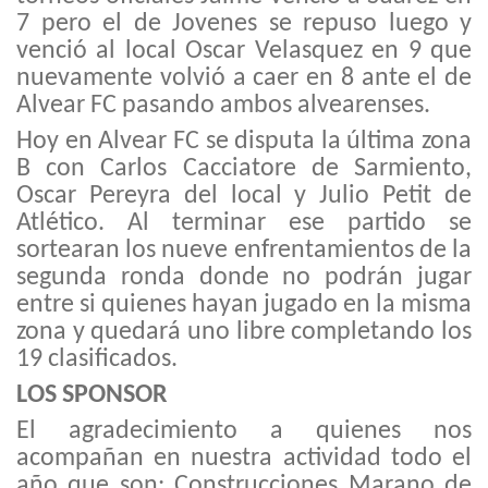
7 pero el de
Jovenes
se repuso luego y
venció al local Oscar
Velasquez
en 9 que
nuevamente volvió a caer en 8 ante el de
Alvear FC pasando ambos
alvearenses
.
Hoy en Alvear FC se disputa la última zona
B
con Carlos
Cacciatore
de Sarmi
ento,
Oscar Pereyra del local
y Julio
Petit
de
Atlético.
Al terminar
ese partido se
sortearan los nueve enfrentamientos de la
segunda ronda donde no podrán jugar
entre si quienes hayan jugado en la misma
zona y quedará uno libre completando los
19 clasificados.
LOS SPONSOR
El agradecimiento a q
uienes n
os
acompañan en nuestra actividad
todo el
año que son:
Construcciones
Marano
de