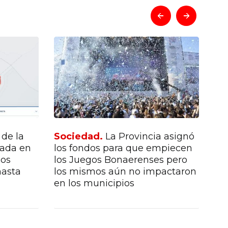
prev
next
 de la
Sociedad.
La Provincia asignó
So
dada en
los fondos para que empiecen
el 
los
los Juegos Bonaerenses pero
hasta
los mismos aún no impactaron
en los municipios