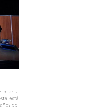
scolar a
sta está
 años del