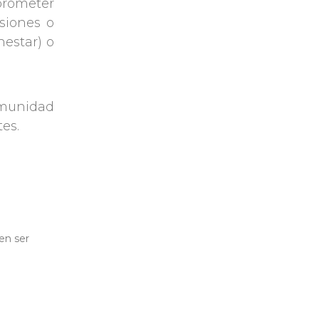
prometer
siones o
nestar) o
comunidad
es.
en ser