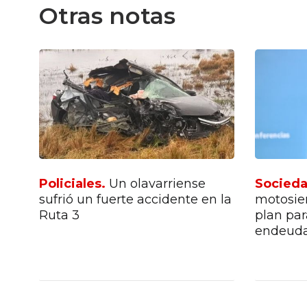
Otras notas
e
Policiales.
Un olavarriense
Socied
e
sufrió un fuerte accidente en la
motosie
to"
Ruta 3
plan par
endeudar