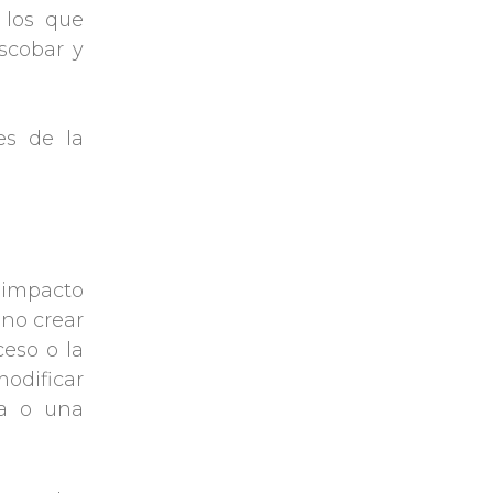
 los que
scobar y
es de la
 impacto
ino crear
ceso o la
odificar
ca o una