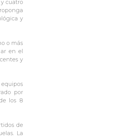
 y cuatro
proponga
lógica y
uno o más
ar en el
ocentes y
s equipos
rado por
de los 8
tidos de
elas. La