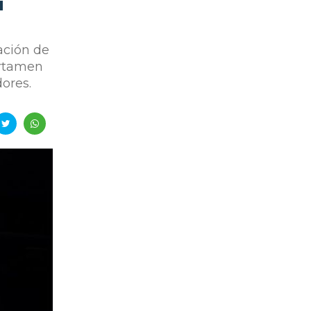
"
ación de
ertamen
ores.