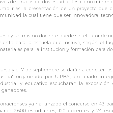
a través de grupos de dos estudiantes como mínimo
plir es la presentación de un proyecto que 
munidad la cual tiene que ser innovadora, tecno
 curso y un mismo docente puede ser el tutor de 
iento para la escuela que incluye, según el lug
materiales para la institución y formación para d
ncurso y el 7 de septiembre se darán a conocer lo
dustria" organizado por UIPBA, un jurado integ
dustrial y educativo escucharán la exposición 
s ganadores.
bonaerenses ya ha lanzado el concurso en 43 par
aron 2.600 estudiantes, 120 docentes y 74 escu