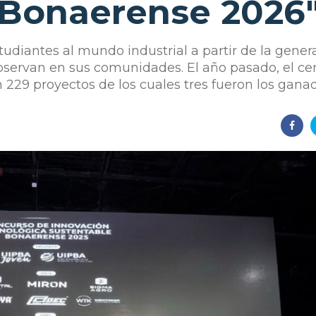
 Bonaerense 2026
studiantes al mundo industrial a partir de la gener
servan en sus comunidades. El año pasado, el c
229 proyectos de los cuales tres fueron los ganad