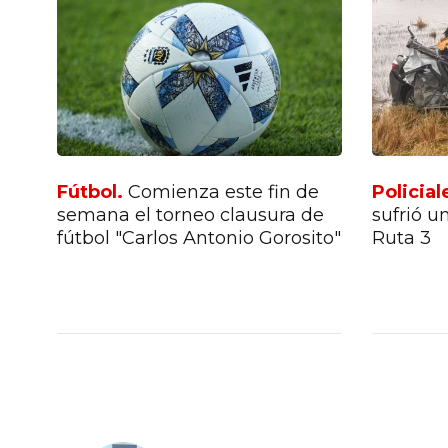
Fútbol.
Comienza este fin de
Policial
do
semana el torneo clausura de
sufrió u
eo
fútbol "Carlos Antonio Gorosito"
Ruta 3