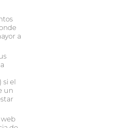
ntos
donde
mayor a
us
la
si el
e un
estar
n web
cia de