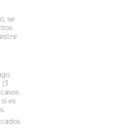
o, se
ntos
estre
ago
 (3
 casos
si es
s.
ficados