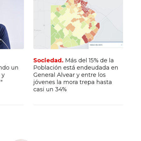
Sociedad.
Más del 15% de la
So
endo un
Población está endeudada en
lo
 y
General Alvear y entre los
lo
"
jóvenes la mora trepa hasta
lo
casi un 34%
en