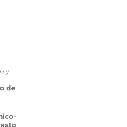
o y
mo de
mico-
gasto