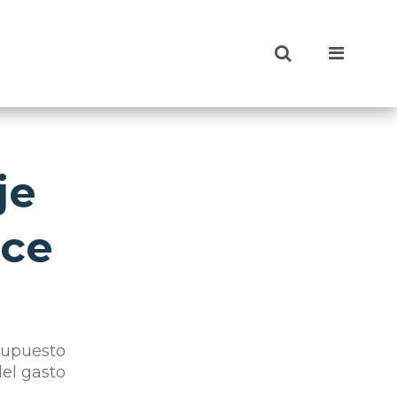
je
ice
supuesto
del gasto