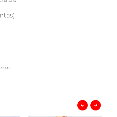
ntas)
en ser
prev
next