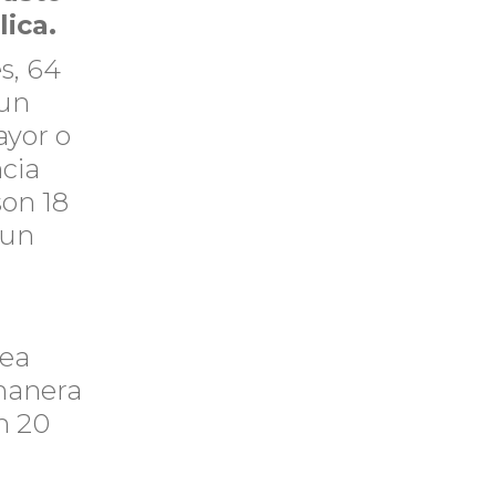
ica.
s, 64
 un
ayor o
ncia
son 18
 un
sea
manera
n 20