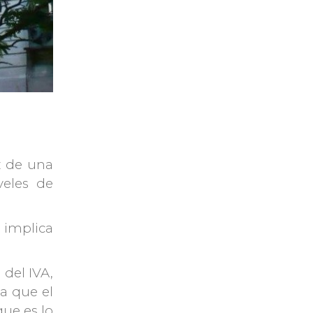
z de una
veles de
e implica
 del IVA,
ia que el
que es lo