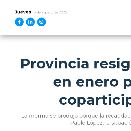
Jueves
6 de agosto de 2026
Provincia resi
en enero p
copartici
La merma se produjo porque la recaudació
Pablo López, la situaci