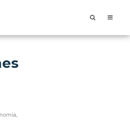
nes
onomía,