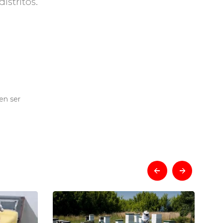
stritos.
en ser
prev
next