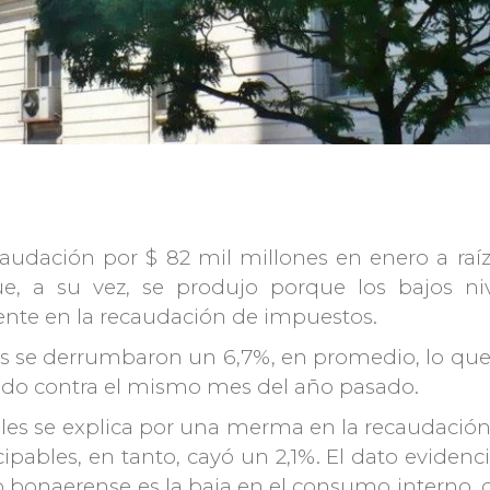
caudación por $ 82 mil millones en enero a raí
ue, a su vez, se produjo porque los bajos ni
te en la recaudación de impuestos.
cias se derrumbaron un 6,7%, en promedio, lo qu
ido contra el mismo mes del año pasado.
ales se explica por una merma en la recaudación
cipables, en tanto, cayó un 2,1%. El dato evidenc
ro bonaerense es la baja en el consumo interno, 