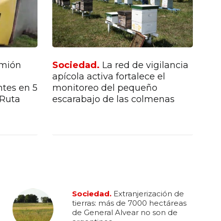
amión
Sociedad.
La red de vigilancia
So
apícola activa fortalece el
da
ntes en 5
monitoreo del pequeño
Sa
 Ruta
escarabajo de las colmenas
Ag
Sociedad.
Extranjerización de
tierras: más de 7000 hectáreas
de General Alvear no son de