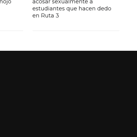
inojo
acosar sexualmente a
estudiantes que hacen dedo
en Ruta 3