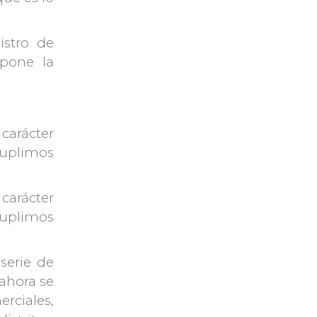
istro de
xpone la
carácter
suplimos
carácter
suplimos
serie de
 ahora se
rciales,