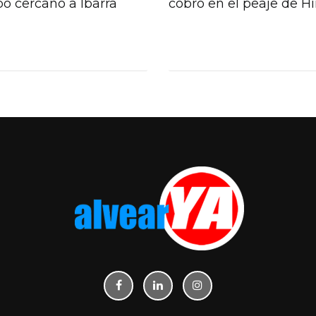
o cercano a Ibarra
cobro en el peaje de H