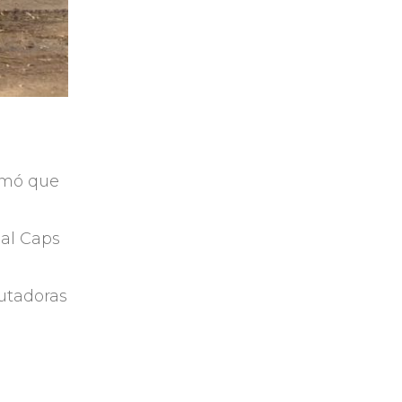
ormó que
 al Caps
utadoras