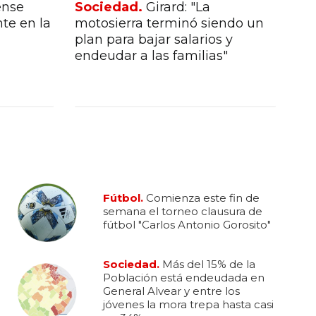
ense
Sociedad.
Girard: "La
So
nte en la
motosierra terminó siendo un
Po
plan para bajar salarios y
Gen
endeudar a las familias"
jó
ca
Fútbol.
Comienza este fin de
semana el torneo clausura de
fútbol "Carlos Antonio Gorosito"
Sociedad.
Más del 15% de la
Población está endeudada en
General Alvear y entre los
jóvenes la mora trepa hasta casi