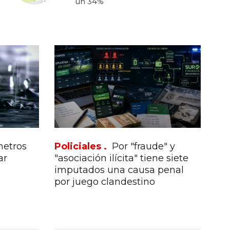
un 34%
metros
Policiales .
Por "fraude" y
ar
"asociación ilícita" tiene siete
imputados una causa penal
por juego clandestino