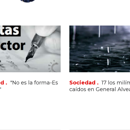
d .
"No es la forma-Es
Sociedad .
17 los milí
"
caídos en General Alve