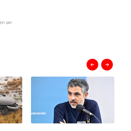
en ser
prev
next