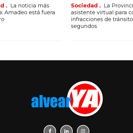
d .
La noticia más
Sociedad .
La Provinci
a: Amadeo está fuera
asistente virtual para c
ro
infracciones de tránsit
segundos