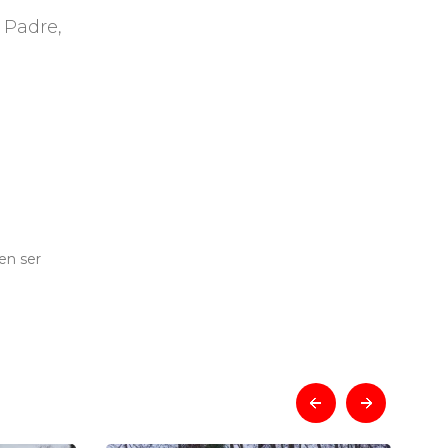
 Padre,
en ser
prev
next