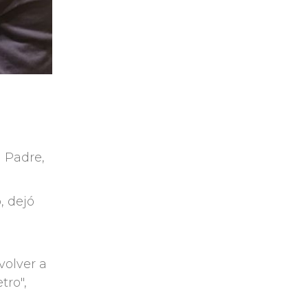
 Padre,
, dejó
volver a
tro",