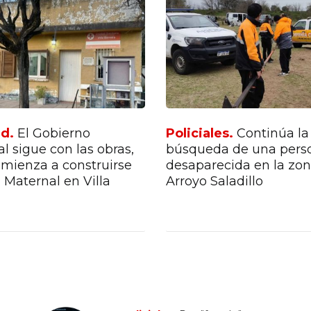
les.
Continúa la
Policiales.
Mujer fallec
a de una persona
un choque entre una
ecida en la zona del
camioneta y una bicicl
aladillo
25 de Mayo