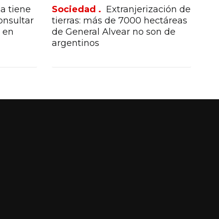
a tiene
Sociedad .
Extranjerización de
onsultar
tierras: más de 7000 hectáreas
o en
de General Alvear no son de
argentinos