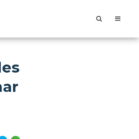
les
mar