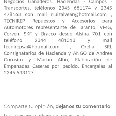
Negocios Ganaderos, Haciendas - Campos -
Transportes, teléfonos 2345 681174 y 2345
478163 con mail rruizalvear@hotmail.com
,
TECNIREP Repuestos y Accesorios para
Automotores representante de Taranto, VMG,
Corven
, SKF y
Bracco
desde Alsina 701 con
teléfono 2344 481313 y mail
tecnirepsa@hotmail.com
,
Orella
SRL
Consign
atarios de Hacienda
y ANGO de Andrea
Gorosito y Martin Albo, Elaboración de
Empanadas Caseras por pe
dido.
Encargalas
al
2345 533127
.
Comparte tu opinión,
dejanos tu comentario
Los comentarios publicados son de exclusiva